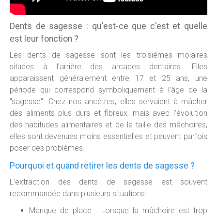
Dents de sagesse : qu'est-ce que c'est et quelle
est leur fonction ?
Les dents de sagesse sont les troisièmes molaires
situées à l’arrière des arcades dentaires. Elles
apparaissent généralement entre 17 et 25 ans, une
période qui correspond symboliquement à l’âge de la
"sagesse". Chez nos ancêtres, elles servaient à mâcher
des aliments plus durs et fibreux, mais avec l'évolution
des habitudes alimentaires et de la taille des mâchoires,
elles sont devenues moins essentielles et peuvent parfois
poser des problèmes.
Pourquoi et quand retirer les dents de sagesse ?
L’extraction des dents de sagesse est souvent
recommandée dans plusieurs situations :
Manque de place : Lorsque la mâchoire est trop